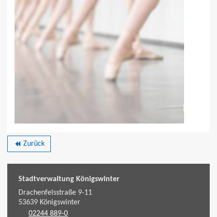
Zurück
backward
Stadtverwaltung Königswinter
Drachenfelsstraße 9-11
53639
Königswinter
02244 889-0