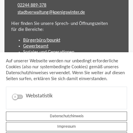
02244 889-378
stadtverwaltung@koenigswinter.de
Hier finden Sie unsere Sprech- und Öffnungszeiten
für die Bereiche:
Bürgerbüro/bpunkt
Gewerbeamt
Soziales und Generationen
Standesamt
Auf unserer Webseite werden nur unbedingt erforderliche
Friedhofsverwaltung
Cookies (also nur systembedingte Cookies) gemäß unseres
Planen und Bauen (Bauamt)
Datenschutzhinweises verwendet. Wenn Sie weiter auf diesen
Seiten surfen, erklären Sie sich damit einverstanden.
Impressum
Datenschutzhinweis
Sitemap
Webstatistik
Anmelden
Suche
Facebook
Datenschutzhinweis
Instagram
xing
Impressum
Newsfeed Ausschreibungen