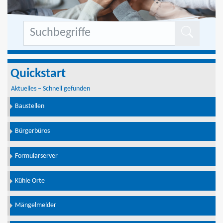
Formu
Quickstart
Aktuelles – Schnell gefunden
Baustellen
Bürgerbüros
Formularserver
Kühle Orte
Mängelmelder