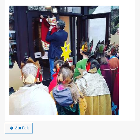
Zurück
backward