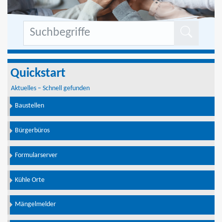
Formu
Quickstart
Aktuelles – Schnell gefunden
Baustellen
Bürgerbüros
Formularserver
Kühle Orte
Mängelmelder