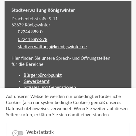
Stadtverwaltung Königswinter
Drachenfelsstraße 9-11
53639
Königswinter
02244 889-0
02244 889-378
stadtverwaltung@koenigswinter.de
Hier finden Sie unsere Sprech- und Öffnungszeiten
für die Bereiche:
Bürgerbüro/bpunkt
Gewerbeamt
Soziales und Generationen
Standesamt
Auf unserer Webseite werden nur unbedingt erforderliche
Friedhofsverwaltung
Cookies (also nur systembedingte Cookies) gemäß unseres
Planen und Bauen (Bauamt)
Datenschutzhinweises verwendet. Wenn Sie weiter auf diesen
Seiten surfen, erklären Sie sich damit einverstanden.
Impressum
Datenschutzhinweis
Sitemap
Webstatistik
Anmelden