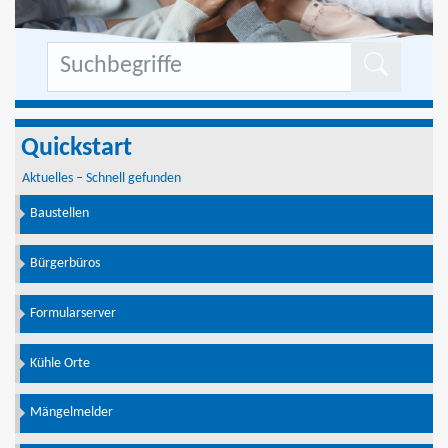
Formu
Quickstart
Aktuelles – Schnell gefunden
Baustellen
Bürgerbüros
Formularserver
Kühle Orte
Mängelmelder