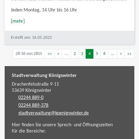
Jeden Montag, 14 Uhr bis 16 Uhr
[mehr]
Erstellt am: 16.05.2022
28-36 von 2805
««
«
...
2
3
4
5
6
...
»
»»
Stadtverwaltung Königswinter
Drachenfelsstraße 9-11
53639
Königswinter
02244 889-0
02244 889-378
stadtverwaltung@koenigswinter.de
Hier finden Sie unsere Sprech- und Öffnungszeiten
für die Bereiche: