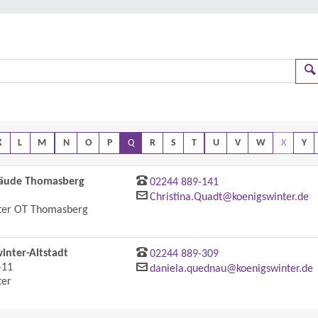
K
L
M
N
O
P
Q
R
S
T
U
V
W
X
Y
äude Thomasberg
02244 889-141
Christina.Quadt@koenigswinter.de
ter OT Thomasberg
inter-Altstadt
02244 889-309
-11
daniela.quednau@koenigswinter.de
ter