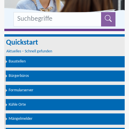
Formu
Quickstart
Aktuelles – Schnell gefunden
Baustellen
Bürgerbüros
Formularserver
Kühle Orte
Mängelmelder