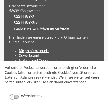
Drachenfelsstraße 9-11
53639
Königswinter
02244 889-0
02244 889-378
stadtverwaltung@koenigswinter.de
Hier finden Sie unsere Sprech- und Öffnungszeiten
für die Bereiche:
Bürgerbüro/bpunkt
Gewerbeamt
Soziales und Generationen
Standesamt
Auf unserer Webseite werden nur unbedingt erforderliche
Friedhofsverwaltung
Cookies (also nur systembedingte Cookies) gemäß unseres
Planen und Bauen (Bauamt)
Datenschutzhinweises verwendet. Wenn Sie weiter auf diesen
Seiten surfen, erklären Sie sich damit einverstanden.
Impressum
Datenschutzhinweis
Sitemap
Webstatistik
Anmelden
Suche