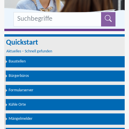
Formu
Quickstart
Aktuelles – Schnell gefunden
Baustellen
Bürgerbüros
Formularserver
Kühle Orte
Mängelmelder