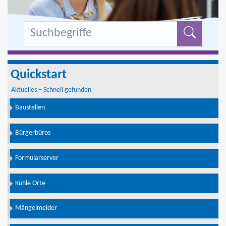
Formu
Quickstart
Aktuelles – Schnell gefunden
Baustellen
Bürgerbüros
Formularserver
Kühle Orte
Mängelmelder