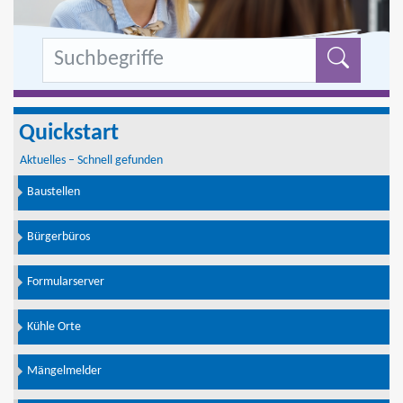
Formu
Quickstart
Aktuelles – Schnell gefunden
Baustellen
Bürgerbüros
Formularserver
Kühle Orte
Mängelmelder