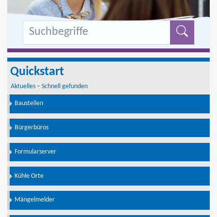
Formu
Quickstart
Aktuelles – Schnell gefunden
Baustellen
Bürgerbüros
Formularserver
Kühle Orte
Mängelmelder