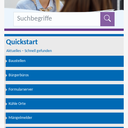
Formu
Quickstart
Aktuelles – Schnell gefunden
Baustellen
Bürgerbüros
Formularserver
Kühle Orte
Mängelmelder