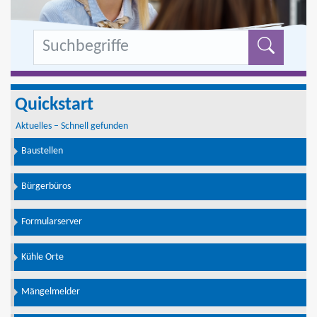
Formu
Quickstart
Aktuelles – Schnell gefunden
Baustellen
Bürgerbüros
Formularserver
Kühle Orte
Mängelmelder