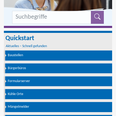
Formu
Quickstart
Aktuelles – Schnell gefunden
Baustellen
Bürgerbüros
Formularserver
Kühle Orte
Mängelmelder