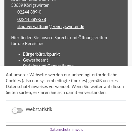
53639
Königswinter
02244 889-0
02244 889-378
stadtverwaltung@koenigswinter.de
Hier finden Sie unsere Sprech- und Öffnungszeiten
für die Bereiche:
Bürgerbüro/bpunkt
Gewerbeamt
Soziales und Generationen
Standesamt
Auf unserer Webseite werden nur unbedingt erforderliche
Friedhofsverwaltung
Cookies (also nur systembedingte Cookies) gemäß unseres
Planen und Bauen (Bauamt)
Datenschutzhinweises verwendet. Wenn Sie weiter auf diesen
Seiten surfen, erklären Sie sich damit einverstanden.
Impressum
Datenschutzhinweis
Sitemap
Webstatistik
Anmelden
Suche
Facebook
Datenschutzhinweis
Instagram