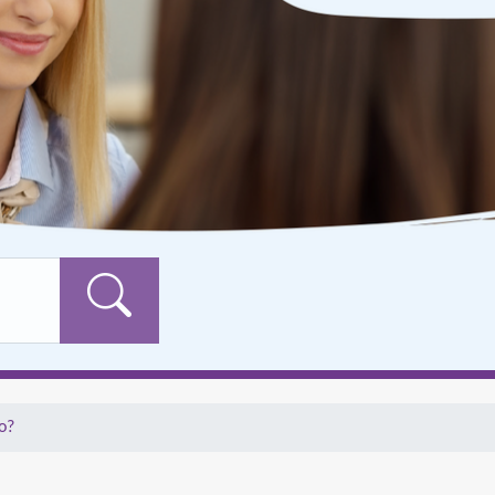
Formularschaltfläch
o?