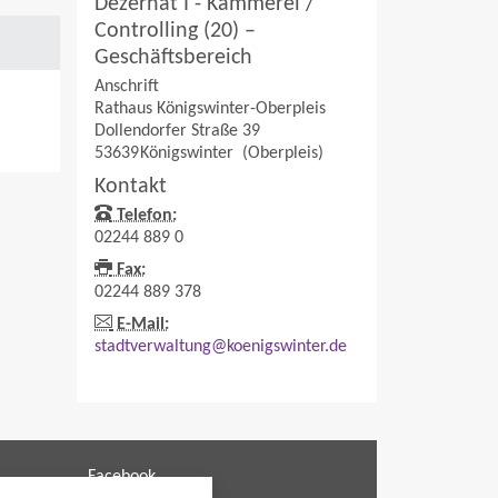
Dezernat I - Kämmerei /
Controlling (20) –
Geschäftsbereich
Anschrift
Rathaus Königswinter-Oberpleis
Dollendorfer Straße 39
53639
Königswinter
(Oberpleis)
Kontakt
Telefon:
02244 889 0
Fax:
02244 889 378
E-Mail:
stadtverwaltung@koenigswinter.de
Facebook