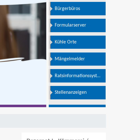
Bürgerbüros
Formularserver
Kühle Orte
Mängelmelder
Ratsinformationssystem
e
Stellenanzeigen