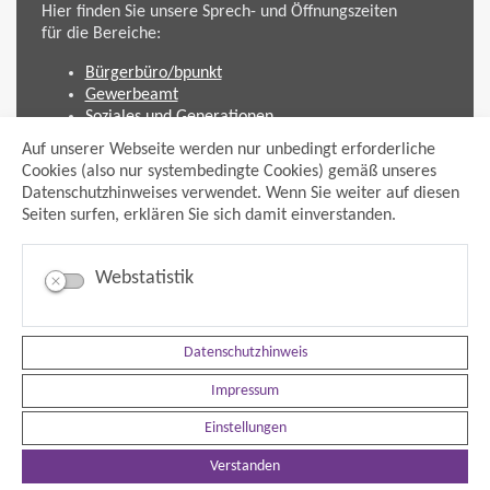
Hier finden Sie unsere Sprech- und Öffnungszeiten
für die Bereiche:
Bürgerbüro/bpunkt
Gewerbeamt
Soziales und Generationen
Standesamt
Auf unserer Webseite werden nur unbedingt erforderliche
Friedhofsverwaltung
Cookies (also nur systembedingte Cookies) gemäß unseres
Planen und Bauen (Bauamt)
Datenschutzhinweises verwendet. Wenn Sie weiter auf diesen
Seiten surfen, erklären Sie sich damit einverstanden.
Impressum
Datenschutzhinweis
Sitemap
Webstatistik
Anmelden
Suche
Facebook
Instagram
Datenschutzhinweis
xing
Impressum
Newsfeed Ausschreibungen
Newsfeed Bekanntmachungen
Einstellungen
Erklärung Barrierefreiheit
Leichte Sprache
Verstanden