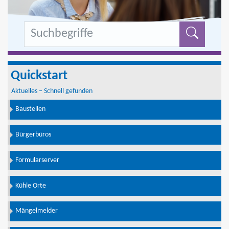
Formu
Quickstart
Aktuelles – Schnell gefunden
Baustellen
Bürgerbüros
Formularserver
Kühle Orte
Mängelmelder