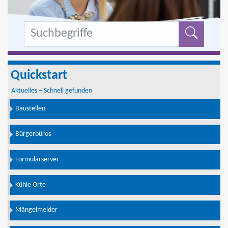
Formu
Quickstart
Aktuelles – Schnell gefunden
Baustellen
Bürgerbüros
Formularserver
Kühle Orte
Mängelmelder