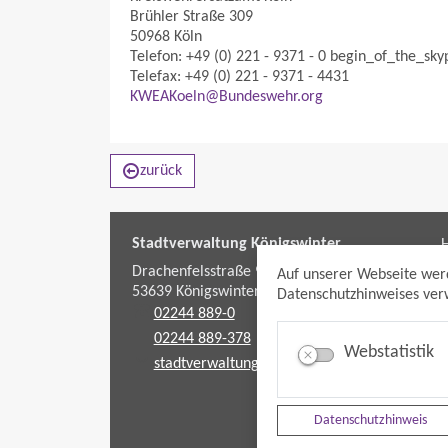
Brühler Straße 309
50968 Köln
Telefon: +49 (0) 221 - 9371 - 0 begin_of_the_sky
Telefax: +49 (0) 221 - 9371 - 4431
KWEAKoeln@Bundeswehr.org
zurück
Stadtverwaltung Königswinter
H
f
Drachenfelsstraße 9-11
Auf unserer Webseite wer
53639
Königswinter
Datenschutzhinweises verw
02244 889-0
02244 889-378
Webstatistik
stadtverwaltung@koenigswinter.de
Datenschutzhinweis