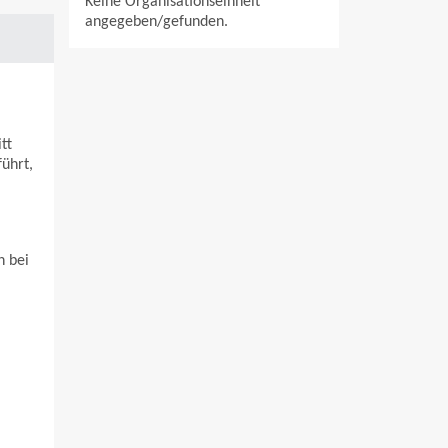
Keine Organisationseinheit
angegeben/gefunden.
tt
ührt,
n bei