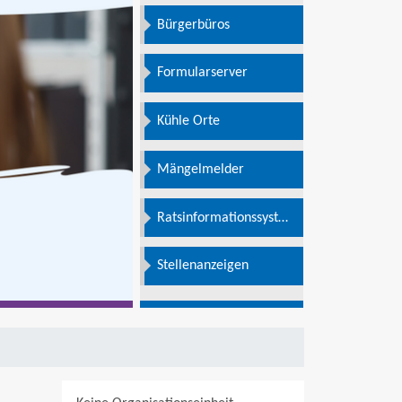
Bürgerbüros
Formularserver
Kühle Orte
Mängelmelder
Ratsinformationssystem
e
Stellenanzeigen