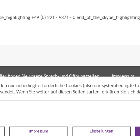
pe_highlighting +49 (0) 221 - 9371 - 0 end_of_the_skype_highlighting
ier finden Sie unsere Sprech- und Öffnungszeiten
Impressum
ür die Bereiche:
Datenschutzh
den nur unbedingt erforderliche Cookies (also nur systembedingte C
Sitemap
endet. Wenn Sie weiter auf diesen Seiten surfen, erklären Sie sich 
Bürgerbüro/bpunkt
Anmelden
Gewerbeamt
Suche
Soziales und Generationen
Standesamt
Friedhofsverwaltung
Planen und Bauen (Bauamt)
Impressum
Einstellungen