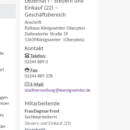
Dezernat I - Steuern und
Einkauf (22) –
Geschäftsbereich
Anschrift
Rathaus Königswinter-Oberpleis
Dollendorfer Straße 39
53639
Königswinter
(Oberpleis)
Kontakt
te
Telefon:
02244 889 0
hrt
Fax:
02244 889 378
E-Mail:
stadtverwaltung@koenigswinter.de
ngen
Mitarbeitende
teuer
Frau
Dagmar
Frost
zu
Sachbearbeiterin
Steuern und Einkauf (22)
der
Sprechzeit: