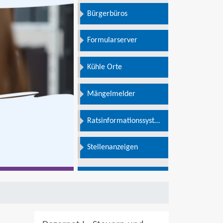
Bürgerbüros
Formularserver
Kühle Orte
Mängelmelder
Ratsinformationssystem
e
Stellenanzeigen