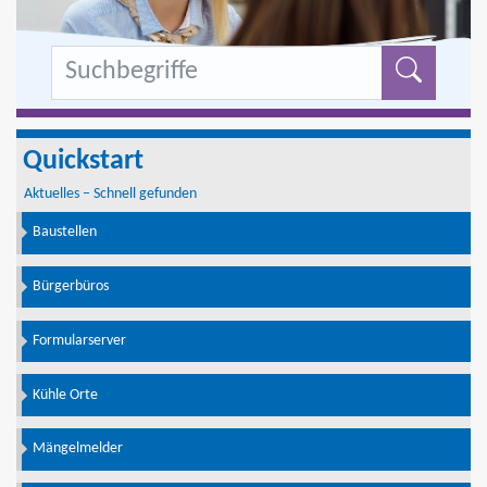
Formu
Quickstart
Aktuelles – Schnell gefunden
Baustellen
Bürgerbüros
Formularserver
Kühle Orte
Mängelmelder