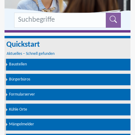
Formu
Quickstart
Aktuelles – Schnell gefunden
Baustellen
Bürgerbüros
Formularserver
Kühle Orte
Mängelmelder