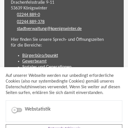
Drachenfelsstraße 9-11
53639
Königswinter
02244 889-0
02244 889-378
stadtverwaltung@koenigswinter.de
Hier finden Sie unsere Sprech- und Öffnungszeiten
für die Bereiche:
Bürgerbüro/bpunkt
Gewerbeamt
Soziales und Generationen
Standesamt
Auf unserer Webseite werden nur unbedingt erforderliche
Friedhofsverwaltung
Cookies (also nur systembedingte Cookies) gemäß unseres
Planen und Bauen (Bauamt)
Datenschutzhinweises verwendet. Wenn Sie weiter auf diesen
Seiten surfen, erklären Sie sich damit einverstanden.
Impressum
Datenschutzhinweis
Sitemap
Webstatistik
Anmelden
Suche
Facebook