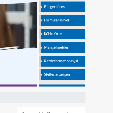
Bürgerbüros
Formularserver
Kühle Orte
Mängelmelder
Ratsinformationssystem
e
Stellenanzeigen