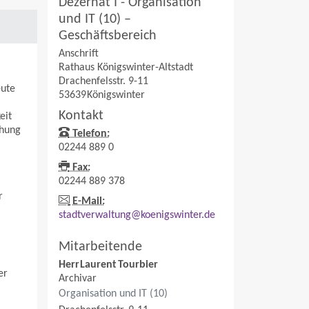
Dezernat I - Organisation
und IT (10) –
Geschäftsbereich
Anschrift
Rathaus Königswinter-Altstadt
Drachenfelsstr. 9-11
eute
53639
Königswinter
Kontakt
eit
chung
Telefon:
02244 889 0
Fax:
02244 889 378
r
E-Mail:
stadtverwaltung@koenigswinter.de
Mitarbeitende
Herr
Laurent
Tourbier
er
Archivar
Organisation und IT (10)