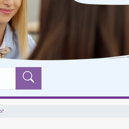
Formularschaltfläch
o?