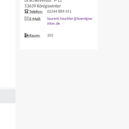
Drachenfelsstr. 9-11
53639
Königswinter
02244 889-351
Telefon:
laurent.tourbier@koenigsw
E-Mail:
inter.de
202
Raum: