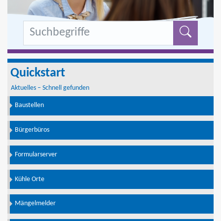
Formu
Quickstart
Aktuelles – Schnell gefunden
Baustellen
Bürgerbüros
Formularserver
Kühle Orte
Mängelmelder