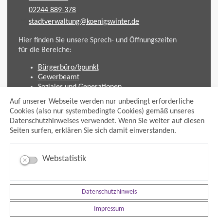
02244 889-378
stadtverwaltung@koenigswinter.de
Hier finden Sie unsere Sprech- und Öffnungszeiten
für die Bereiche:
Bürgerbüro/bpunkt
Gewerbeamt
Soziales und Generationen
Standesamt
Auf unserer Webseite werden nur unbedingt erforderliche
Friedhofsverwaltung
Cookies (also nur systembedingte Cookies) gemäß unseres
Planen und Bauen (Bauamt)
Datenschutzhinweises verwendet. Wenn Sie weiter auf diesen
Seiten surfen, erklären Sie sich damit einverstanden.
Impressum
Datenschutzhinweis
Sitemap
Webstatistik
Anmelden
Suche
Facebook
Datenschutzhinweis
Instagram
xing
Impressum
Newsfeed Ausschreibungen