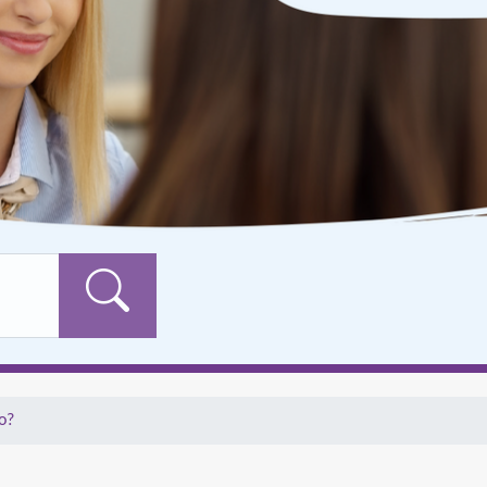
Formularschaltfläch
o?