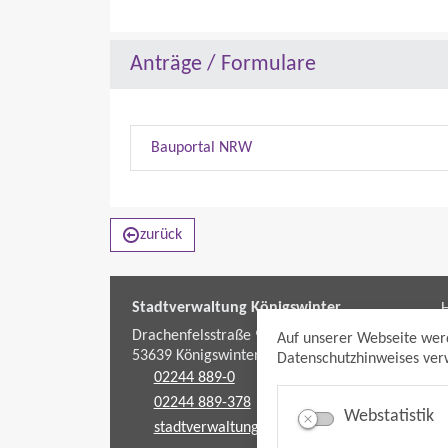
Anträge / Formulare
Bauportal NRW
zurück
Stadtverwaltung Königswinter
H
f
Drachenfelsstraße 9-11
Auf unserer Webseite wer
53639
Königswinter
Datenschutzhinweises verw
02244 889-0
02244 889-378
Webstatistik
stadtverwaltung@koenigswinter.de