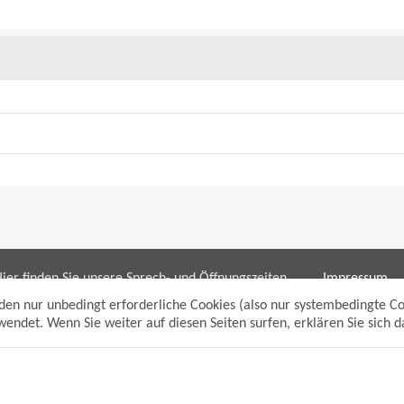
ier finden Sie unsere Sprech- und Öffnungszeiten
Impressum
ür die Bereiche:
Datenschutzh
den nur unbedingt erforderliche Cookies (also nur systembedingte C
Sitemap
endet. Wenn Sie weiter auf diesen Seiten surfen, erklären Sie sich 
Bürgerbüro/bpunkt
Anmelden
Gewerbeamt
Suche
Soziales und Generationen
Standesamt
Friedhofsverwaltung