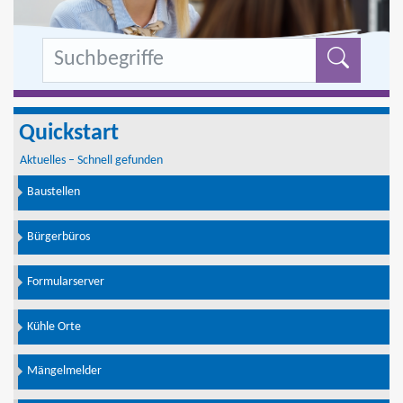
Formu
Quickstart
Aktuelles – Schnell gefunden
Baustellen
Bürgerbüros
Formularserver
Kühle Orte
Mängelmelder