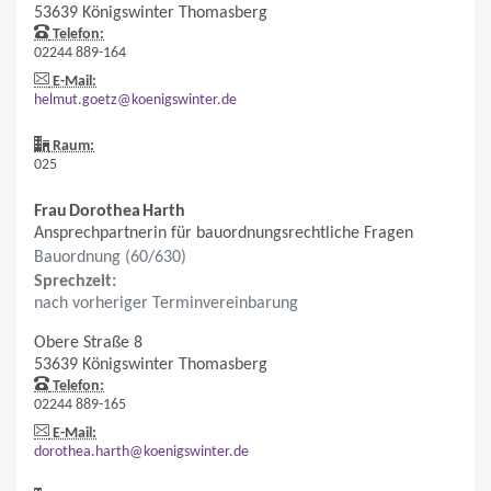
53639
Königswinter
Thomasberg
Telefon:
02244 889-164
E-Mail:
helmut.goetz@koenigswinter.de
Raum:
025
Frau
Dorothea
Harth
Ansprechpartnerin für bauordnungsrechtliche Fragen
Bauordnung (60/630)
Sprechzeit:
nach vorheriger Terminvereinbarung
Obere Straße 8
53639
Königswinter
Thomasberg
Telefon:
02244 889-165
E-Mail:
dorothea.harth@koenigswinter.de