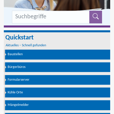
Formu
Quickstart
Aktuelles – Schnell gefunden
Baustellen
Bürgerbüros
Formularserver
Kühle Orte
Mängelmelder