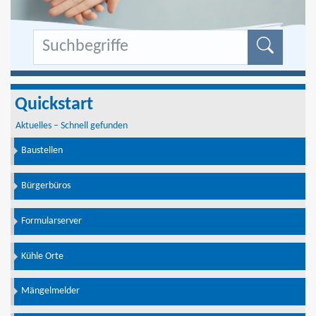
Formu
Quickstart
Aktuelles – Schnell gefunden
Baustellen
Bürgerbüros
Formularserver
Kühle Orte
Mängelmelder