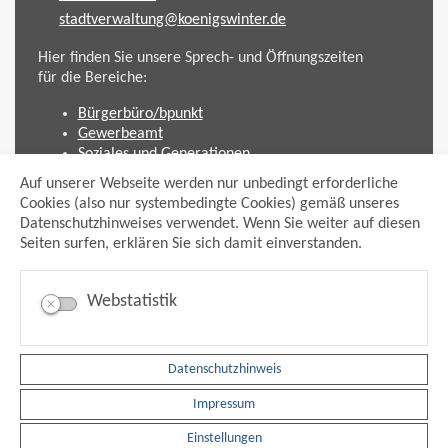
stadtverwaltung@koenigswinter.de
Hier finden Sie unsere Sprech- und Öffnungszeiten
für die Bereiche:
Bürgerbüro/bpunkt
Gewerbeamt
Soziales und Generationen
Standesamt
Auf unserer Webseite werden nur unbedingt erforderliche
Friedhofsverwaltung
Cookies (also nur systembedingte Cookies) gemäß unseres
Planen und Bauen (Bauamt)
Datenschutzhinweises verwendet. Wenn Sie weiter auf diesen
Seiten surfen, erklären Sie sich damit einverstanden.
Impressum
Datenschutzhinweis
Sitemap
Webstatistik
Anmelden
Suche
Facebook
Datenschutzhinweis
Instagram
xing
Impressum
Newsfeed Ausschreibungen
Newsfeed Bekanntmachungen
Einstellungen