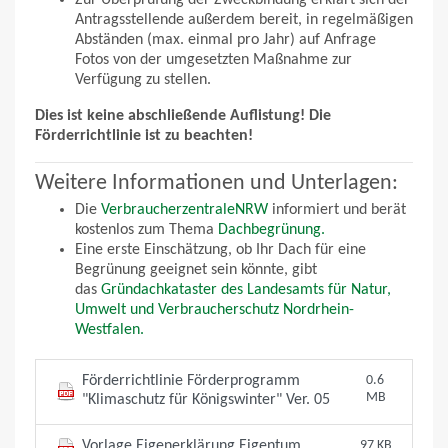
Zur Überprüfung der Zweckbindung erklärt sich der
Antragsstellende außerdem bereit, in regelmäßigen
Abständen (max. einmal pro Jahr) auf Anfrage
Fotos von der umgesetzten Maßnahme zur
Verfügung zu stellen.
Dies ist keine abschließende Auflistung! Die
Förderrichtlinie ist zu beachten!
Weitere Informationen und Unterlagen:
Die
VerbraucherzentraleNRW
informiert und berät
kostenlos zum Thema
Dachbegrünung.
Eine erste Einschätzung, ob Ihr Dach für eine
Begrünung geeignet sein könnte, gibt
das
Gründachkataster des Landesamts für Natur,
Umwelt und Verbraucherschutz Nordrhein-
Westfalen.
Förderrichtlinie Förderprogramm
0.6
MB
"Klimaschutz für Königswinter" Ver. 05
Vorlage Eigenerklärung Eigentum
97 KB