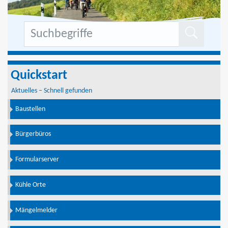
Formu
Quickstart
Aktuelles – Schnell gefunden
Baustellen
Bürgerbüros
Formularserver
Kühle Orte
Mängelmelder