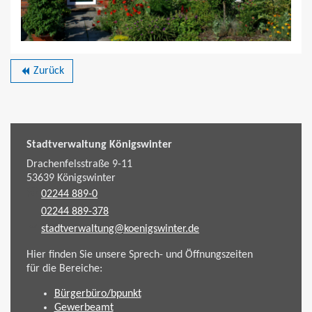
Zurück
backward
Stadtverwaltung Königswinter
Drachenfelsstraße 9-11
53639
Königswinter
02244 889-0
02244 889-378
stadtverwaltung@koenigswinter.de
Hier finden Sie unsere Sprech- und Öffnungszeiten
für die Bereiche:
Bürgerbüro/bpunkt
Gewerbeamt