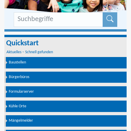
Formu
Quickstart
Aktuelles – Schnell gefunden
Baustellen
Bürgerbüros
Formularserver
Kühle Orte
Mängelmelder