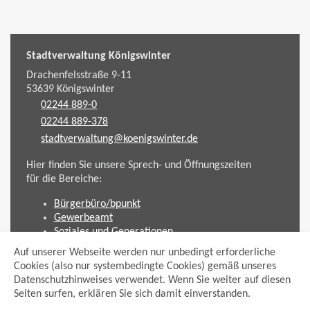
Stadtverwaltung Königswinter
Drachenfelsstraße 9-11
53639
Königswinter
02244 889-0
02244 889-378
stadtverwaltung@koenigswinter.de
Hier finden Sie unsere Sprech- und Öffnungszeiten
für die Bereiche:
Bürgerbüro/bpunkt
Gewerbeamt
Soziales und Generationen
Standesamt
Auf unserer Webseite werden nur unbedingt erforderliche
Friedhofsverwaltung
Cookies (also nur systembedingte Cookies) gemäß unseres
Planen und Bauen (Bauamt)
Datenschutzhinweises verwendet. Wenn Sie weiter auf diesen
Seiten surfen, erklären Sie sich damit einverstanden.
Impressum