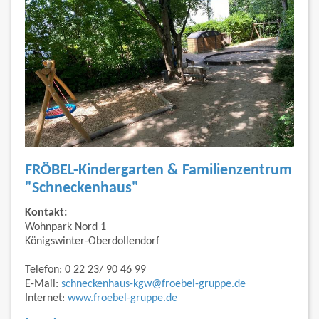
FRÖBEL-Kindergarten & Familienzentrum
"Schneckenhaus"
Kontakt:
Wohnpark Nord 1
Königswinter-Oberdollendorf
Telefon: 0 22 23/ 90 46 99
E-Mail:
schneckenhaus-kgw@froebel-gruppe.de
Internet:
www.froebel-gruppe.de