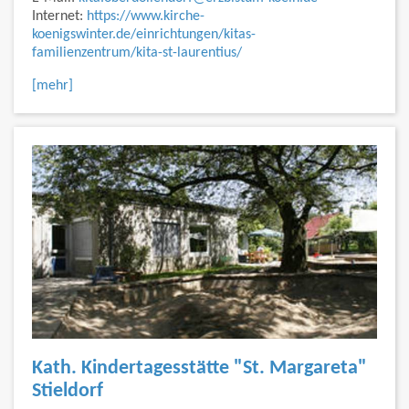
Internet:
https://www.kirche-
koenigswinter.de/einrichtungen/kitas-
familienzentrum/kita-st-laurentius/
[mehr]
Kath. Kindertagesstätte "St. Margareta"
Stieldorf