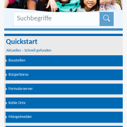
Formu
Quickstart
Aktuelles – Schnell gefunden
Baustellen
Bürgerbüros
Formularserver
Kühle Orte
Mängelmelder