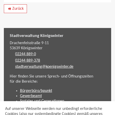
Zurück
backward
Stadtverwaltung Königswinter
Drachenfelsstraße 9-11
53639
Königswinter
02244 889-0
02244 889-378
stadtverwaltung@koenigswinter.de
Hier finden Sie unsere Sprech- und Öffnungszeiten
für die Bereiche:
Bürgerbüro/bpunkt
Gewerbeamt
Soziales und Generationen
Standesamt
Auf unserer Webseite werden nur unbedingt erforderliche
Friedhofsverwaltung
Cookies (also nur systembedingte Cookies) gemäß unseres