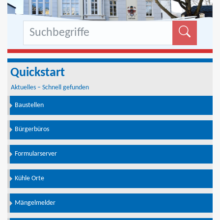
Formu
Quickstart
Aktuelles – Schnell gefunden
Baustellen
Bürgerbüros
Formularserver
Kühle Orte
Mängelmelder