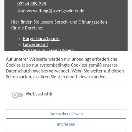
02244 889-378
stadtverwaltung@koenigswinter.de
Hier finden Sie unsere Sprech- und Öffnungszeiten
für die Bereiche:
Bürgerbüro/bpunkt
Gewerbeamt
Soziales und Generationen
Standesamt
Auf unserer Webseite werden nur unbedingt erforderliche
Friedhofsverwaltung
Cookies (also nur systembedingte Cookies) gemäß unseres
Planen und Bauen (Bauamt)
Datenschutzhinweises verwendet. Wenn Sie weiter auf diesen
Seiten surfen, erklären Sie sich damit einverstanden.
Impressum
Datenschutzhinweis
Sitemap
Webstatistik
Anmelden
Suche
Facebook
Datenschutzhinweis
Instagram
xing
Impressum
Newsfeed Ausschreibungen