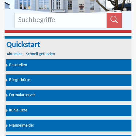
Formu
Quickstart
Aktuelles – Schnell gefunden
Baustellen
Bürgerbüros
Formularserver
Kühle Orte
Mängelmelder