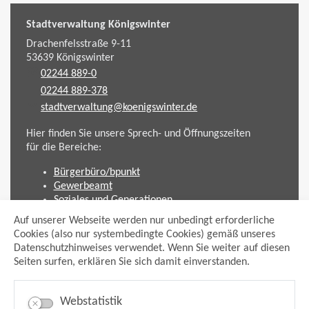
Stadtverwaltung Königswinter
Drachenfelsstraße 9-11
53639
Königswinter
02244 889-0
02244 889-378
stadtverwaltung@koenigswinter.de
Hier finden Sie unsere Sprech- und Öffnungszeiten
für die Bereiche:
Bürgerbüro/bpunkt
Gewerbeamt
Soziales und Generationen
Standesamt
Auf unserer Webseite werden nur unbedingt erforderliche
Friedhofsverwaltung
Cookies (also nur systembedingte Cookies) gemäß unseres
Planen und Bauen (Bauamt)
Datenschutzhinweises verwendet. Wenn Sie weiter auf diesen
Seiten surfen, erklären Sie sich damit einverstanden.
Impressum
Datenschutzhinweis
Sitemap
Webstatistik
Anmelden