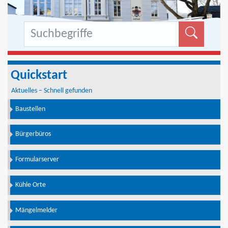
Formu
Quickstart
Aktuelles – Schnell gefunden
Baustellen
Bürgerbüros
Formularserver
Kühle Orte
Mängelmelder