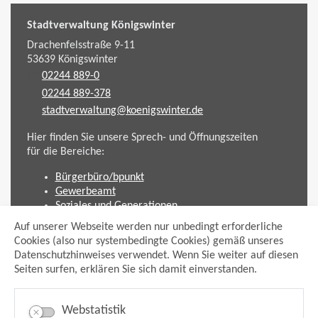
Stadtverwaltung Königswinter
Drachenfelsstraße 9-11
53639
Königswinter
02244 889-0
02244 889-378
stadtverwaltung@koenigswinter.de
Hier finden Sie unsere Sprech- und Öffnungszeiten
für die Bereiche:
Bürgerbüro/bpunkt
Gewerbeamt
Soziales und Generationen
Standesamt
Auf unserer Webseite werden nur unbedingt erforderliche
Friedhofsverwaltung
Cookies (also nur systembedingte Cookies) gemäß unseres
Planen und Bauen (Bauamt)
Datenschutzhinweises verwendet. Wenn Sie weiter auf diesen
Seiten surfen, erklären Sie sich damit einverstanden.
Impressum
Datenschutzhinweis
Sitemap
Webstatistik
Anmelden