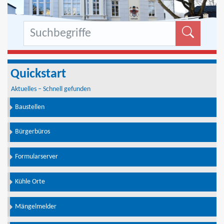
Formu
Quickstart
Aktuelles – Schnell gefunden
Baustellen
Bürgerbüros
Formularserver
Kühle Orte
Mängelmelder