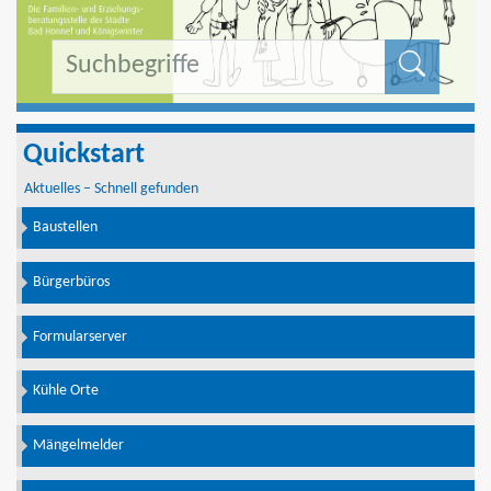
Formu
Quickstart
Aktuelles – Schnell gefunden
Baustellen
Bürgerbüros
Formularserver
Kühle Orte
Mängelmelder