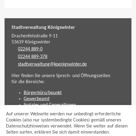
Stadtverwaltung Königswinter
Drachenfelsstraße 9-11
53639
Königswinter
02244 889-0
02244 889-378
stadtverwaltung@koenigswinter.de
Hier finden Sie unsere Sprech- und Öffnungszeiten
für die Bereiche:
Bürgerbüro/bpunkt
Gewerbeamt
Soziales und Generationen
Standesamt
Auf unserer Webseite werden nur unbedingt erforderliche
Friedhofsverwaltung
Cookies (also nur systembedingte Cookies) gemäß unseres
Planen und Bauen (Bauamt)
Datenschutzhinweises verwendet. Wenn Sie weiter auf diesen
Seiten surfen, erklären Sie sich damit einverstanden.
Impressum