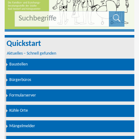
Formu
Quickstart
Aktuelles – Schnell gefunden
Baustellen
Bürgerbüros
Formularserver
Kühle Orte
Mängelmelder