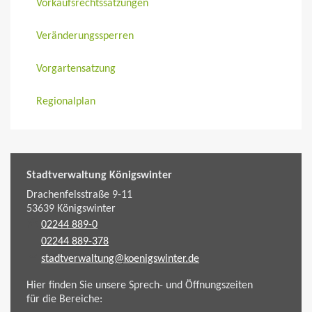
Vorkaufsrechtssatzungen
Veränderungssperren
Vorgartensatzung
Regionalplan
Stadtverwaltung Königswinter
Drachenfelsstraße 9-11
53639
Königswinter
02244 889-0
02244 889-378
stadtverwaltung@koenigswinter.de
Hier finden Sie unsere Sprech- und Öffnungszeiten
für die Bereiche: