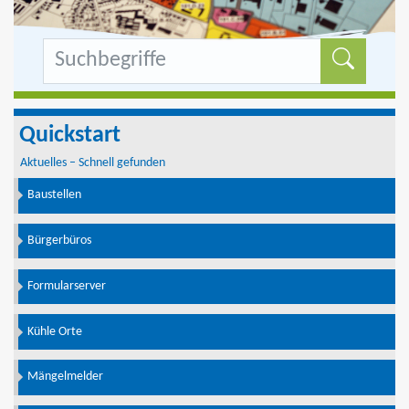
Formu
Quickstart
Aktuelles – Schnell gefunden
Baustellen
Bürgerbüros
Formularserver
Kühle Orte
Mängelmelder