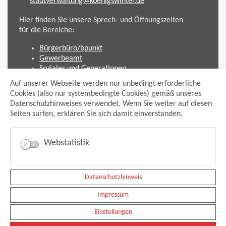
stadtverwaltung@koenigswinter.de
Hier finden Sie unsere Sprech- und Öffnungszeiten
für die Bereiche:
Bürgerbüro/bpunkt
Gewerbeamt
Soziales und Generationen
Standesamt
Auf unserer Webseite werden nur unbedingt erforderliche
Friedhofsverwaltung
Cookies (also nur systembedingte Cookies) gemäß unseres
Planen und Bauen (Bauamt)
Datenschutzhinweises verwendet. Wenn Sie weiter auf diesen
Seiten surfen, erklären Sie sich damit einverstanden.
Impressum
Datenschutzhinweis
Sitemap
Webstatistik
Anmelden
Suche
Facebook
Instagram
Datenschutzhinweis
xing
Impressum
Newsfeed Ausschreibungen
Newsfeed Bekanntmachungen
Einstellungen
Erklärung Barrierefreiheit