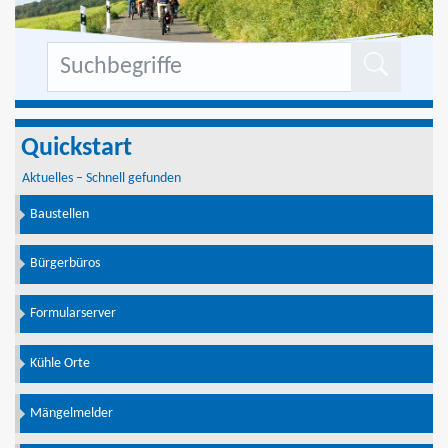
Formu
Quickstart
Aktuelles – Schnell gefunden
Baustellen
Bürgerbüros
Formularserver
Kühle Orte
Mängelmelder