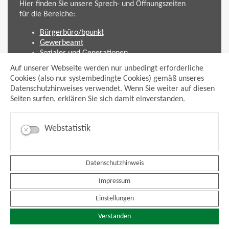
Hier finden Sie unsere Sprech- und Öffnungszeiten
für die Bereiche:
Bürgerbüro/bpunkt
Gewerbeamt
Soziales und Generationen
Standesamt
Auf unserer Webseite werden nur unbedingt erforderliche
Friedhofsverwaltung
Cookies (also nur systembedingte Cookies) gemäß unseres
Planen und Bauen (Bauamt)
Datenschutzhinweises verwendet. Wenn Sie weiter auf diesen
Seiten surfen, erklären Sie sich damit einverstanden.
Impressum
Datenschutzhinweis
Sitemap
Webstatistik
Anmelden
Suche
Facebook
Datenschutzhinweis
Instagram
xing
Impressum
Newsfeed Ausschreibungen
Newsfeed Bekanntmachungen
Einstellungen
Erklärung Barrierefreiheit
Leichte Sprache
Verstanden