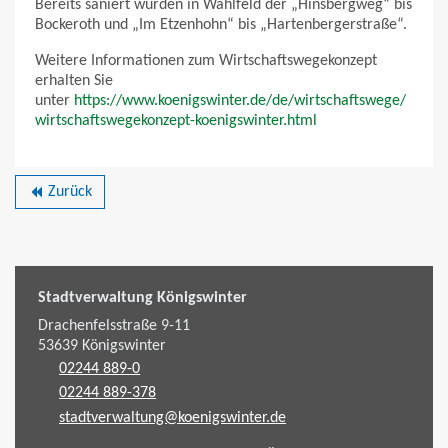
Bereits saniert wurden in Wahlfeld der „Hinsbergweg“ bis
Bockeroth und „Im Etzenhohn“ bis „Hartenbergerstraße“.
Weitere Informationen zum Wirtschaftswegekonzept
erhalten Sie
unter
https://www.koenigswinter.de/de/wirtschaftswege/
wirtschaftswegekonzept-koenigswinter.html
Zurück
backward
Stadtverwaltung Königswinter
Drachenfelsstraße 9-11
53639
Königswinter
02244 889-0
02244 889-378
stadtverwaltung@koenigswinter.de