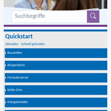
Formu
Quickstart
Aktuelles – Schnell gefunden
Baustellen
Bürgerbüros
Formularserver
Kühle Orte
Mängelmelder