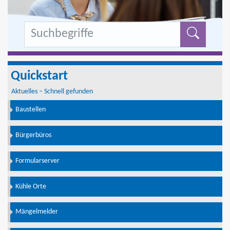
Formu
Quickstart
Aktuelles – Schnell gefunden
Baustellen
Bürgerbüros
Formularserver
Kühle Orte
Mängelmelder