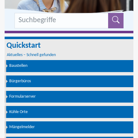
Formu
Quickstart
Aktuelles – Schnell gefunden
Baustellen
Bürgerbüros
Formularserver
Kühle Orte
Mängelmelder