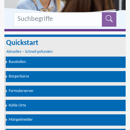
Formu
Quickstart
Aktuelles – Schnell gefunden
Baustellen
Bürgerbüros
Formularserver
Kühle Orte
Mängelmelder