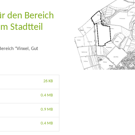
r den Bereich
im Stadtteil
ereich "Vinxel, Gut
26 KB
0.4 MB
0.9 MB
0.4 MB