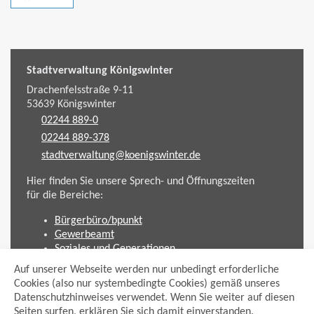
backward
Stadtverwaltung Königswinter
Drachenfelsstraße 9-11
53639
Königswinter
02244 889-0
02244 889-378
stadtverwaltung@koenigswinter.de
Hier finden Sie unsere Sprech- und Öffnungszeiten
für die Bereiche:
Bürgerbüro/bpunkt
Gewerbeamt
Soziales und Generationen
Standesamt
Auf unserer Webseite werden nur unbedingt erforderliche
Friedhofsverwaltung
Cookies (also nur systembedingte Cookies) gemäß unseres
Planen und Bauen (Bauamt)
Datenschutzhinweises verwendet. Wenn Sie weiter auf diesen
Seiten surfen, erklären Sie sich damit einverstanden.