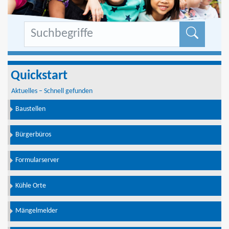
Formu
Quickstart
Aktuelles – Schnell gefunden
Baustellen
Bürgerbüros
Formularserver
Kühle Orte
Mängelmelder