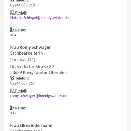
Telefon:
02244 889-218
E-Mail:
Natalie.Schlegel@koenigswinter.de
Raum:
104
Frau
Romy
Schwager
Sachbearbeiterin
Personal (11)
Dollendorfer Straße 39
53639
Königswinter
Oberpleis
Telefon:
02244 889-267
E-Mail:
romy.schwager@koenigswinter.de
Raum:
112
Frau
Elke
Sindermann