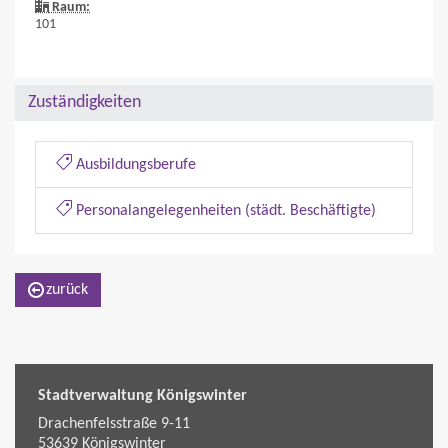
Raum:
101
Zuständigkeiten
Ausbildungsberufe
Personalangelegenheiten (städt. Beschäftigte)
zurück
Stadtverwaltung Königswinter
Drachenfelsstraße 9-11
53639
Königswinter