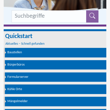
Formu
Quickstart
Aktuelles – Schnell gefunden
Baustellen
Bürgerbüros
Formularserver
Kühle Orte
Mängelmelder