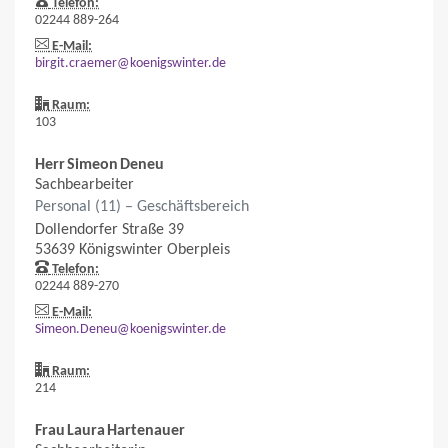
Telefon:
02244 889-264
E-Mail:
birgit.craemer@koenigswinter.de
Raum:
103
Herr
Simeon
Deneu
Sachbearbeiter
Personal (11) – Geschäftsbereich
Dollendorfer Straße 39
53639
Königswinter
Oberpleis
Telefon:
02244 889-270
E-Mail:
Simeon.Deneu@koenigswinter.de
Raum:
214
Frau
Laura
Hartenauer