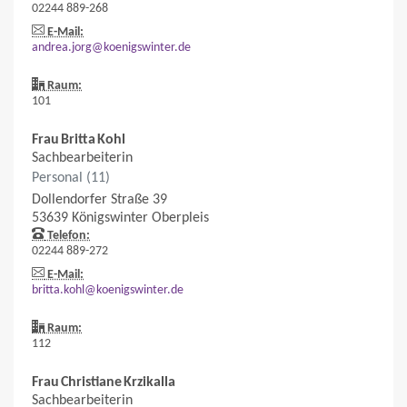
02244 889-268
E-Mail:
andrea.jorg@koenigswinter.de
Raum:
101
Frau
Britta
Kohl
Sachbearbeiterin
Personal (11)
Dollendorfer Straße 39
53639
Königswinter
Oberpleis
Telefon:
02244 889-272
E-Mail:
britta.kohl@koenigswinter.de
Raum:
112
Frau
Christiane
Krzikalla
Sachbearbeiterin