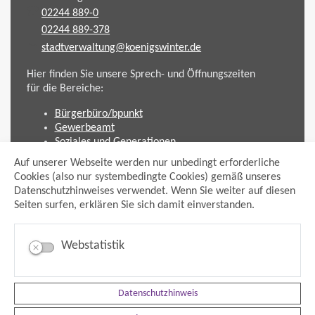
02244 889-0
02244 889-378
stadtverwaltung@koenigswinter.de
Hier finden Sie unsere Sprech- und Öffnungszeiten
für die Bereiche:
Bürgerbüro/bpunkt
Gewerbeamt
Soziales und Generationen
Standesamt
Auf unserer Webseite werden nur unbedingt erforderliche
Friedhofsverwaltung
Cookies (also nur systembedingte Cookies) gemäß unseres
Planen und Bauen (Bauamt)
Datenschutzhinweises verwendet. Wenn Sie weiter auf diesen
Seiten surfen, erklären Sie sich damit einverstanden.
Impressum
Datenschutzhinweis
Sitemap
Webstatistik
Anmelden
Suche
Facebook
Datenschutzhinweis
Instagram
xing