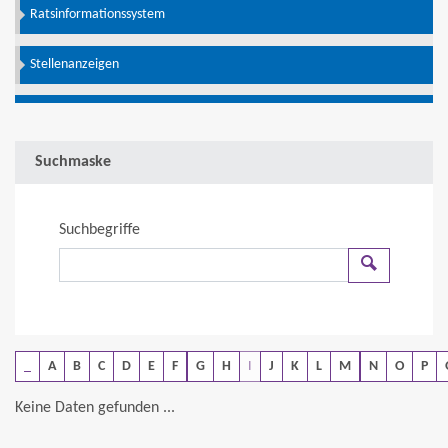
Ratsinformationssystem
Stellenanzeigen
Suchmaske
Suchbegriffe
Suchen
_
A
B
C
D
E
F
G
H
I
J
K
L
M
N
O
P
Keine Daten gefunden ...