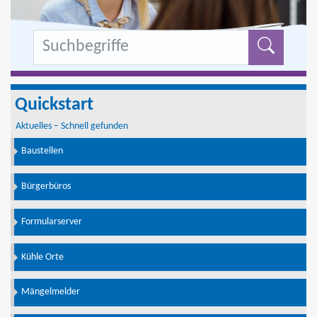
Formu
Quickstart
Aktuelles – Schnell gefunden
Baustellen
Bürgerbüros
Formularserver
Kühle Orte
Mängelmelder